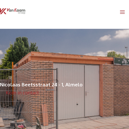
Ga
naar
de
inhoud
Nicolaas Beetsstraat 24 - 1, Almelo
Kom in contact